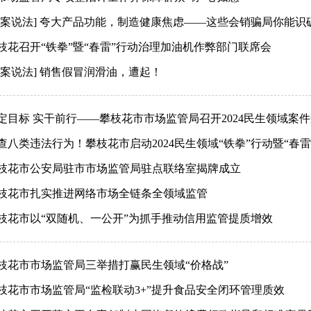
以案说法] 夸大产品功能，制造健康焦虑——这些会销骗局你能识
枝花召开“铁拳”暨“春雷”行动治理加油机作弊部门联席会
以案说法] 销售假冒润滑油，遭起！
定目标 实干前行——攀枝花市市场监管局召开2024民生领域案件
查八类违法行为！攀枝花市启动2024民生领域“铁拳”行动暨“春雷
枝花市公安局驻市市场监管局驻点联络室揭牌成立
枝花市扎实推进网络市场全链条全领域监管
枝花市以“双随机、一公开”为抓手推动信用监管提质增效
枝花市市场监管局三举措打赢民生领域“价格战”
枝花市市场监管局“监检联动3+”提升食品安全闭环管理质效