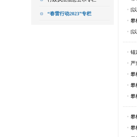
[
“春雷行动2023”专栏
攀
[
锚
严
攀
攀
攀
攀
攀