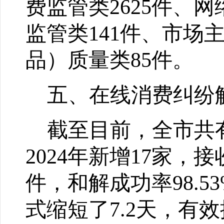
费监管类
2625
件、网
监管类
141
件、市场
品）质量类
85
件。
五、在线消费纠纷
截至目前，全市共
2024
年新增
17
家，接
件，和解成功率
98.5
式缩短了
7.2
天，有效